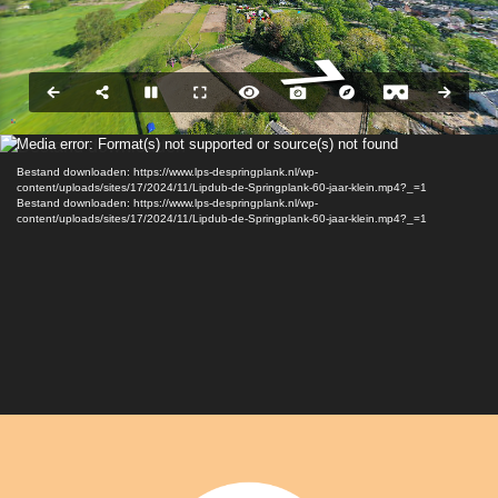
Videospeler
Media error: Format(s) not supported or source(s) not found
Bestand downloaden: https://www.lps-despringplank.nl/wp-
content/uploads/sites/17/2024/11/Lipdub-de-Springplank-60-jaar-klein.mp4?_=1
Bestand downloaden: https://www.lps-despringplank.nl/wp-
content/uploads/sites/17/2024/11/Lipdub-de-Springplank-60-jaar-klein.mp4?_=1