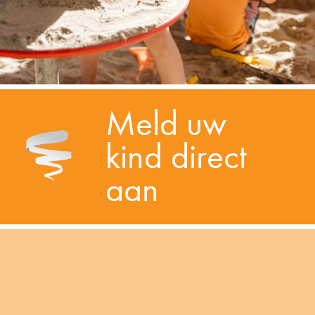
Meld uw
kind direct
aan