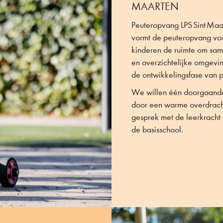
MAARTEN
Peuteropvang LPS Sint Maar
vormt de peuteropvang voo
kinderen de ruimte om same
en overzichtelijke omgeving
de ontwikkelingsfase van pe
We willen één doorgaande 
door een warme overdracht
gesprek met de leerkracht
de basisschool.