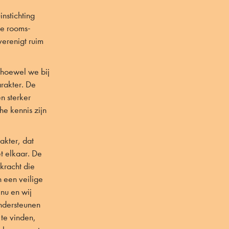
nstichting
de rooms-
verenigt ruim
t hoewel we bij
arakter. De
n sterker
he kennis zijn
akter, dat
t elkaar. De
rkracht die
n een veilige
nu en wij
ndersteunen
 te vinden,