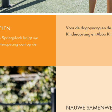
ELEN
Voor de dagopvang en d
Kinderopvang en Abbo Kin
 Springplank krijgt uw
euteropvang aan op de
NAUWE SAMENWER