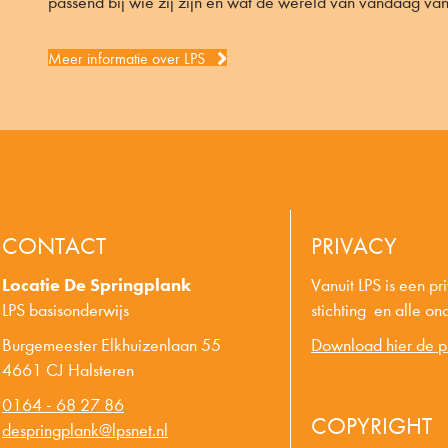
passend bij wie zij zijn en wat de wereld van vandaag van
Meer informatie over LPS
CONTACT
PRIVACY
Locatie De Springplank
Vanuit LPS is een p
LPS basisonderwijs
stichting en alle o
Burgemeester Elkhuizenlaan 55
Download hier de p
4661 CJ Halsteren
0164 - 68 27 86
COPYRIGHT
despringplank@lpsnet.nl