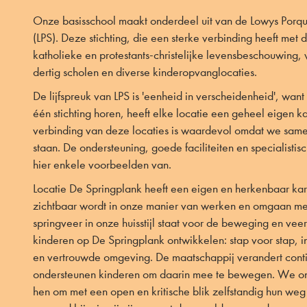
Onze basisschool maakt onderdeel uit van de Lowys Porqui
(LPS). Deze stichting, die een sterke verbinding heeft met 
katholieke en protestants-christelijke levensbeschouwing, 
dertig scholen en diverse kinderopvanglocaties.
De lijfspreuk van LPS is 'eenheid in verscheidenheid', wan
één stichting horen, heeft elke locatie een geheel eigen k
verbinding van deze locaties is waardevol omdat we same
staan. De ondersteuning, goede faciliteiten en specialistisc
hier enkele voorbeelden van.
Locatie De Springplank heeft een eigen en herkenbaar kar
zichtbaar wordt in onze manier van werken en omgaan me
springveer in onze huisstijl staat voor de beweging en vee
kinderen op De Springplank ontwikkelen: stap voor stap, i
en vertrouwde omgeving. De maatschappij verandert conti
ondersteunen kinderen om daarin mee te bewegen. We o
hen om met een open en kritische blik zelfstandig hun weg