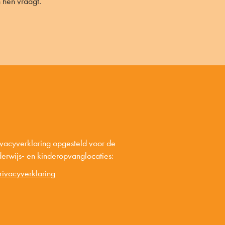
 hen vraagt.
rivacyverklaring opgesteld voor de
nderwijs- en kinderopvanglocaties:
rivacyverklaring