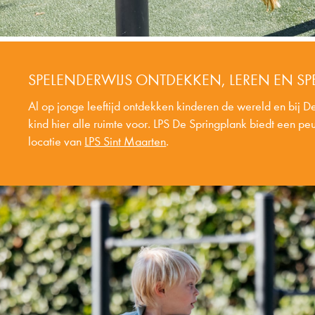
SPELENDERWIJS ONTDEKKEN, LEREN EN SP
Al op jonge leeftijd ontdekken kinderen de wereld en bij De
kind hier alle ruimte voor. LPS De Springplank biedt een p
locatie van
LPS Sint Maarten
.