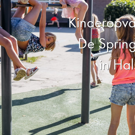
Kinderopva
De Sprin
in Hal