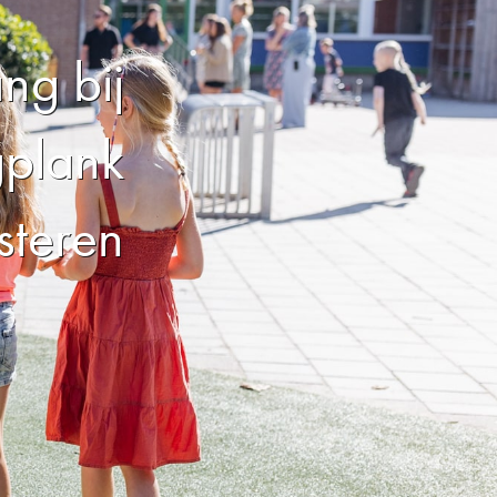
ng bij
gplank
steren