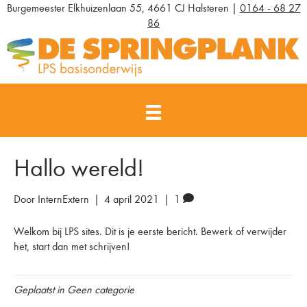
Burgemeester Elkhuizenlaan 55, 4661 CJ Halsteren |
0164 - 68 27
86
Hallo wereld!
Door
InternExtern
|
4 april 2021
|
1
Welkom bij
LPS sites
. Dit is je eerste bericht. Bewerk of verwijder
het, start dan met schrijven!
Geplaatst in
Geen categorie